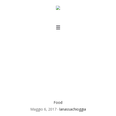
Pondalowie Wines
Home
/
Food
/
Pondalowie Wines
Food
Maggio 6, 2017
lanassachioggia