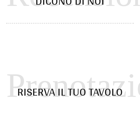
DICONO DI NOI
Prenotaz
RISERVA IL TUO TAVOLO