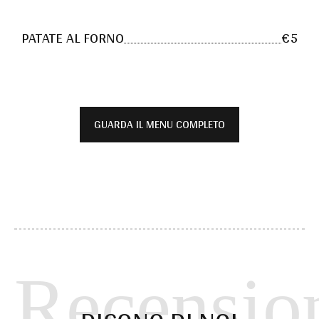
PATATE AL FORNO
€5
GUARDA IL MENU COMPLETO
Recensio