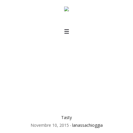
Choosing a Wine
Home
/
Tasty
/
Choosing a Wine
Tasty
Novembre 10, 2015
lanassachioggia