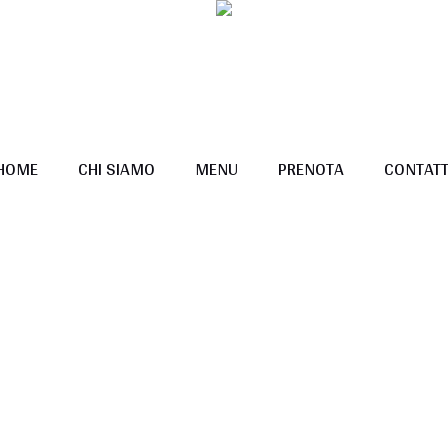
HOME
CHI SIAMO
MENU
PRENOTA
CONTATT
1 Pixel Gap
Home
/
1 Pixel Gap