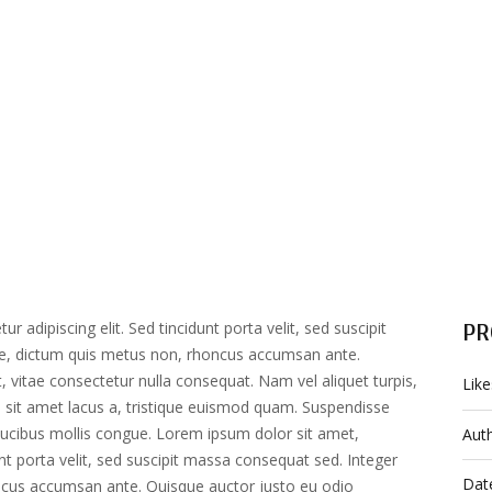
PR
 adipiscing elit. Sed tincidunt porta velit, sed suscipit
e, dictum quis metus non, rhoncus accumsan ante.
, vitae consectetur nulla consequat. Nam vel aliquet turpis,
Like
llis sit amet lacus a, tristique euismod quam. Suspendisse
faucibus mollis congue. Lorem ipsum dolor sit amet,
Aut
unt porta velit, sed suscipit massa consequat sed. Integer
Dat
ncus accumsan ante. Quisque auctor justo eu odio