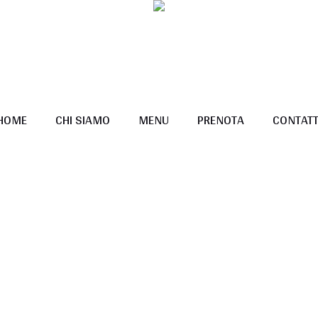
HOME
CHI SIAMO
MENU
PRENOTA
CONTATT
u will Enjoy the Serv
Home
/
You will Enjoy the Service