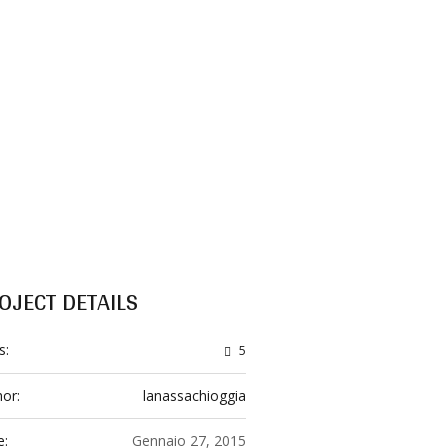
OJECT DETAILS
s:
5
hor:
lanassachioggia
e:
Gennaio 27, 2015