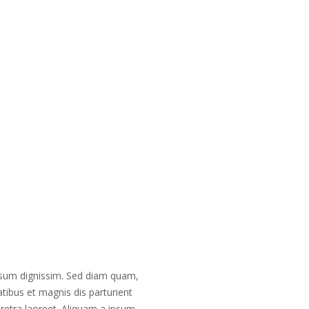
ipsum dignissim. Sed diam quam,
atibus et magnis dis parturient
aretra laoreet. Aliquam a ipsum