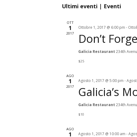
Seleziona
Ultimi eventi | Eventi
la
data.
OTT
1
Ottobre 1, 2017 @ 6:00 pm
-
Otto
2017
Don’t Forg
Galicia Restaurant
234th Avenu
$25
AGO
1
Agosto 1, 2017 @ 5:00 pm
-
Agost
2017
Galicia’s 
Galicia Restaurant
234th Avenu
$10
AGO
1
Agosto 1, 2017 @ 10:00 am
-
Agos