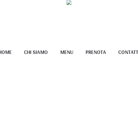
HOME
CHI SIAMO
MENU
PRENOTA
CONTATT
Cart
Home
/
Cart